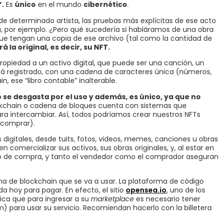
”.
Es
único
en el mundo
cibernético
.
de determinado artista, las pruebas más explícitas de ese acto
a, por ejemplo. ¿Pero qué sucedería si habláramos de una obra
s que tengan una copia de ese archivo (tal como la cantidad de
 la original, es decir, su NFT.
opiedad a un activo digital, que puede ser una canción, un
está registrado, con una cadena de caracteres única (números,
n, ese “libro contable” inalterable.
 se desgasta por el uso y además, es único, ya que no
ckchain o cadena de bloques cuenta con sistemas que
ara intercambiar. Así, todos podríamos crear nuestros NFTs
 comprar).
digitales, desde tuits, fotos, videos, memes, canciones u obras
 comercializar sus activos, sus obras originales, y, al estar en
eso de compra, y tanto el vendedor como el comprador aseguran
ena de blockchain que se va a usar. La plataforma de código
a hoy para pagar. En efecto, el sitio
opensea.io
, uno de los
ica que para ingresar a su
marketplace
es necesario tener
um) para usar su servicio. Recomiendan hacerlo con la billetera