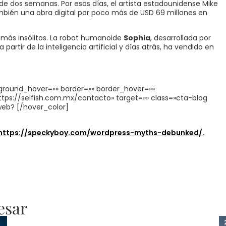
e dos semanas. Por esos días, el artista estadounidense Mike
mbién una obra digital por poco más de USD 69 millones en
s más insólitos. La robot humanoide
Sophia
, desarrollada por
artir de la inteligencia artificial y días atrás, ha vendido en
ground_hover=»» border=»» border_hover=»»
tps://selfish.com.mx/contacto» target=»» class=»cta-blog
web? [/hover_color]
https://speckyboy.com/wordpress-myths-debunked/.
esar
14 ABRIL, 2026