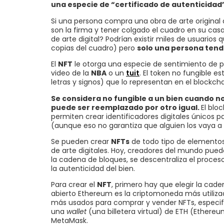
una especie de “certificado de autenticidad
Si una persona compra una obra de arte original 
son la firma y tener colgado el cuadro en su cas
de arte digital? Podrían existir miles de usuario
copias del cuadro) pero
solo una persona tendrá
El
NFT
le otorga una especie de sentimiento de pr
video de la
NBA
o un
tuit
. El token no fungible 
letras y signos) que lo representan en el blockchai
Se considera no fungible a un bien cuando no
puede ser reemplazado por otro igual.
El blo
permiten crear identificadores digitales únicos p
(aunque eso no garantiza que alguien los vaya a
Se pueden crear
NFTs
de todo tipo de elementos 
de arte digitales. Hoy, creadores del mundo pueden
la cadena de bloques, se descentraliza el proc
la autenticidad del bien.
Para crear el
NFT
, primero hay que elegir la cad
abierto Ethereum es la criptomoneda más utilizad
más usados para comprar y vender NFTs, especif
una
wallet
(una billetera virtual) de ETH (Ethere
MetaMask.