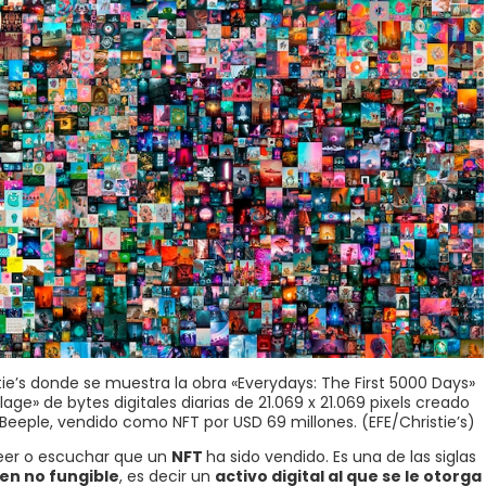
tie’s donde se muestra la obra «Everydays: The First 5000 Days»
lage» de bytes digitales diarias de 21.069 x 21.069 pixels creado
eeple, vendido como NFT por USD 69 millones. (EFE/Christie’s)
leer o escuchar que un
NFT
ha sido vendido. Es una de las siglas
en no fungible
, es decir un
activo digital al que se le otorga