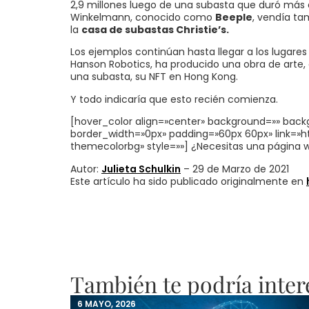
2,9 millones luego de una subasta que duró más d
Winkelmann, conocido como
Beeple
, vendía ta
la
casa de subastas Christie’s.
Los ejemplos continúan hasta llegar a los lugare
Hanson Robotics, ha producido una obra de arte, a p
una subasta, su NFT en Hong Kong.
Y todo indicaría que esto recién comienza.
[hover_color align=»center» background=»» back
border_width=»0px» padding=»60px 60px» link=»ht
themecolorbg» style=»»] ¿Necesitas una página 
Autor:
Julieta Schulkin
– 29 de Marzo de 2021
Este artículo ha sido publicado originalmente en
También te podría inter
6 MAYO, 2026