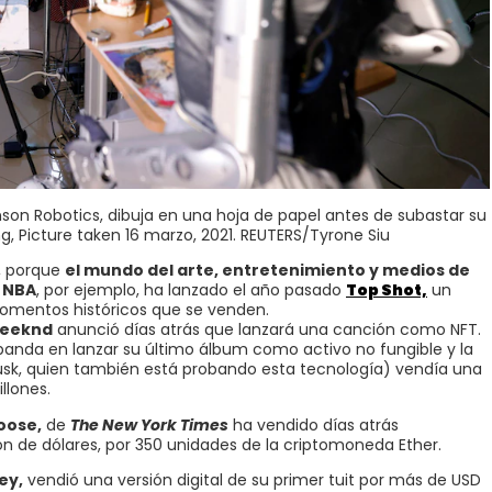
son Robotics, dibuja en una hoja de papel antes de subastar su
g, Picture taken 16 marzo, 2021. REUTERS/Tyrone Siu
T, porque
el mundo del arte, entretenimiento y medios de
a
NBA
, por ejemplo, ha lanzado el año pasado
Top Shot,
un
omentos históricos que se venden.
eeknd
anunció días atrás que lanzará una canción como NFT.
banda en lanzar su último álbum como activo no fungible y la
Musk, quien también está probando esta tecnología) vendía una
llones.
oose,
de
The New York Times
ha vendido días atrás
n de dólares, por 350 unidades de la criptomoneda Ether.
ey,
vendió una versión digital de su primer tuit por más de USD