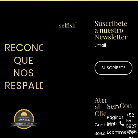
Suscribete
a nuestro
Newsletter
RECONOCIMIENTOS
Email
QUE
NOS
RESPALDAN
Atención
Contá
Servicios
al
Cliente
+52
Paginas
55
Web
Contacto
5927
2266
Ecommerce
Bolsa