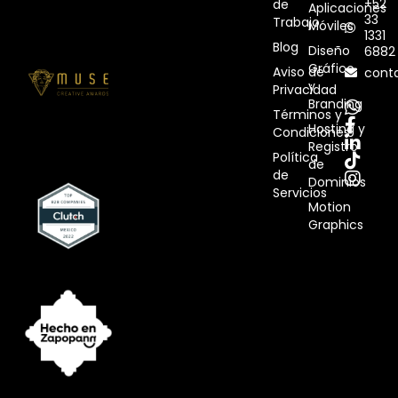
+52
de
Aplicaciones
33
Trabajo
Móviles
1331
Blog
Diseño
6882
Gráfico
Aviso de
cont
y
Privacidad
Branding
Términos y
Hosting y
Condiciones
Registro
Política
de
de
Dominios
Servicios
Motion
Graphics