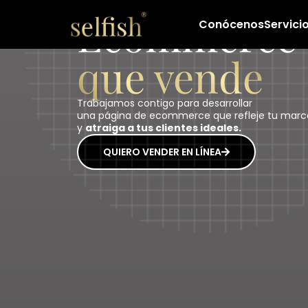
Ecommerce
Conócenos
Servici
que vende
Trabajamos contigo para desarrollar
una página de ecommerce que refleje tu marc
y
atraiga a tus clientes ideales.
QUIERO VENDER EN LÍNEA