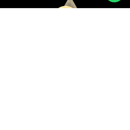
Creatividad y
originalidad
Proyectos digitales funcionales
Diseño UX/UI