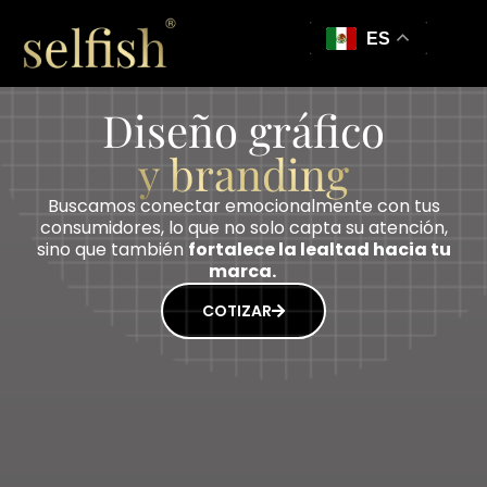
ES
Diseño gráfico
y branding
Buscamos conectar emocionalmente con tus
consumidores, lo que no solo capta su atención,
sino que también
fortalece la lealtad hacia tu
marca.
COTIZAR