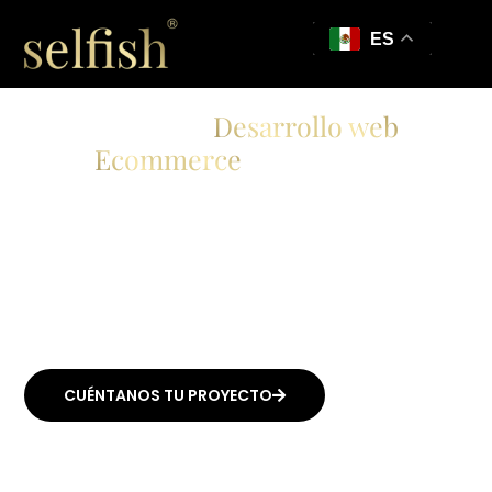
ES
Agencia de
Desarrollo web
y
Ecommerce
a medida en
México
¿Tu página web refleja la
calidad de tu producto?
Eleva tu negocio con un sitio
web que marque la diferencia.
CUÉNTANOS TU PROYECTO