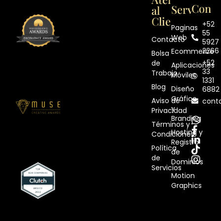
Contá
Servicios
al
Cliente
+52
Paginas
55
Web
Contacto
5927
2266
Ecommerce
Bolsa
+52
de
Aplicaciones
33
Trabajo
Móviles
1331
Blog
Diseño
6882
Gráfico
Aviso de
cont
y
Privacidad
Branding
Términos y
Hosting y
Condiciones
Registro
Política
de
de
Dominios
Servicios
Motion
Graphics