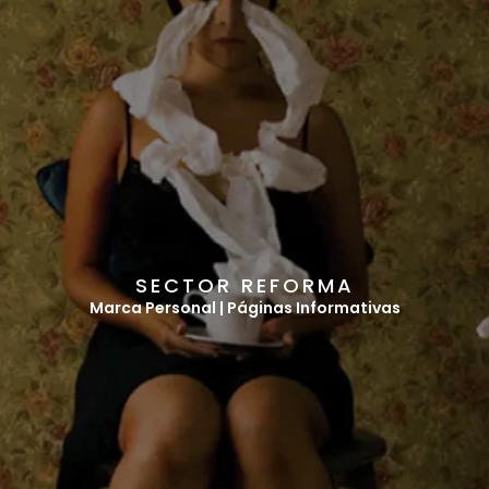
S
E
C
T
O
R
R
E
F
O
R
M
A
Marca Personal | Páginas Informativas