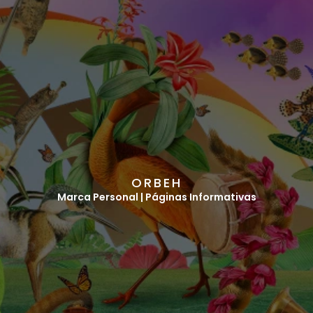
O
R
B
E
H
Marca Personal | Páginas Informativas