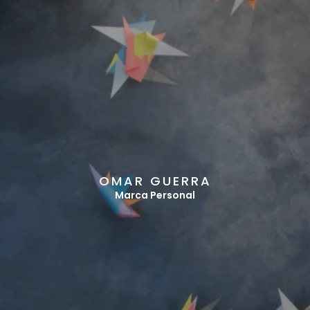
O
M
A
R
G
U
E
R
R
A
Marca Personal