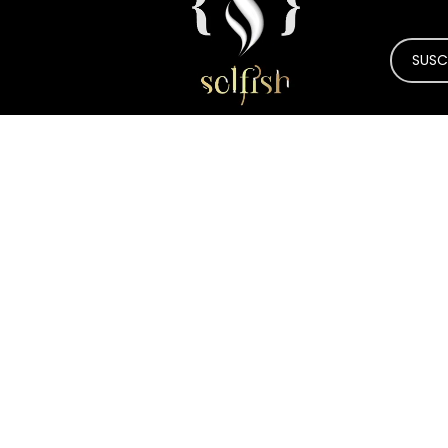
Atenc
Contac
Bolsa de
Blog
Aviso de
Término
Política