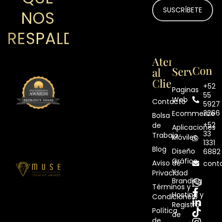
NOS
RESPALDAN
Atención
Contá
Servicios
al
Cliente
+52
Paginas
55
Web
Contacto
5927
2266
Ecommerce
Bolsa
+52
de
Aplicaciones
33
Trabajo
Móviles
1331
Blog
Diseño
6882
Gráfico
Aviso de
cont
y
Privacidad
Branding
Términos y
Hosting y
Condiciones
Registro
Política
de
de