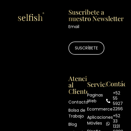
Suscribete a
nuestro Newsletter
Email
Atención
Contáct
Servicios
al
Cliente
+52
Paginas
55
Web
Contacto
5927
2266
Ecommerce
Bolsa de
+52
Trabajo
Aplicaciones
33
Móviles
Blog
1331