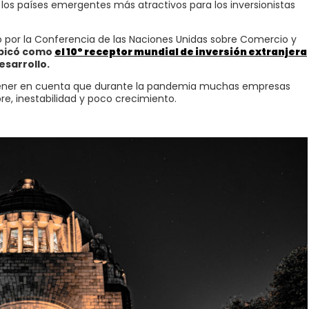
 los países emergentes más atractivos para los inversionistas
 por la Conferencia de las Naciones Unidas sobre Comercio y
ubicó como
el 10º receptor mundial de inversión extranjera
esarrollo.
 tener en cuenta que durante la pandemia muchas empresas
e, inestabilidad y poco crecimiento.