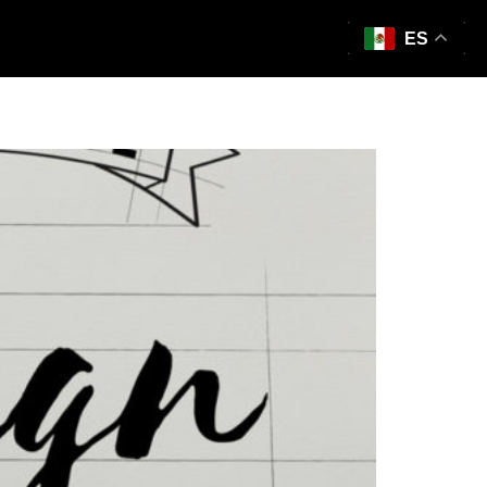
ES
eñadores