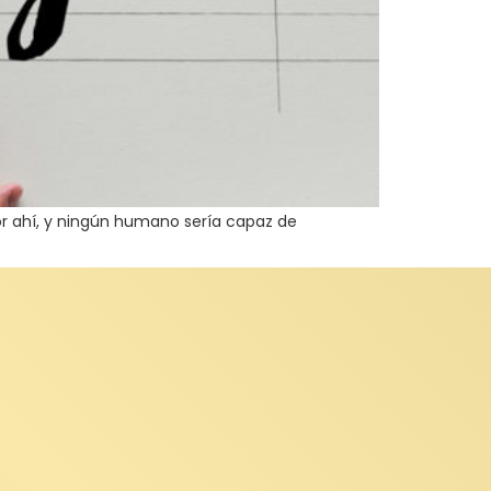
por ahí, y ningún humano sería capaz de