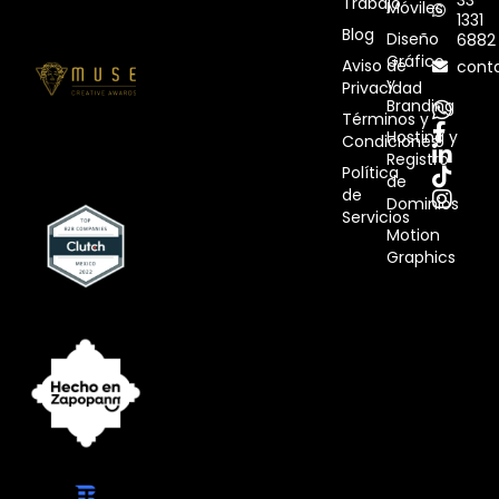
33
Trabajo
Móviles
1331
Blog
Diseño
6882
Gráfico
Aviso de
cont
y
Privacidad
Branding
Términos y
Hosting y
Condiciones
Registro
Política
de
de
Dominios
Servicios
Motion
Graphics