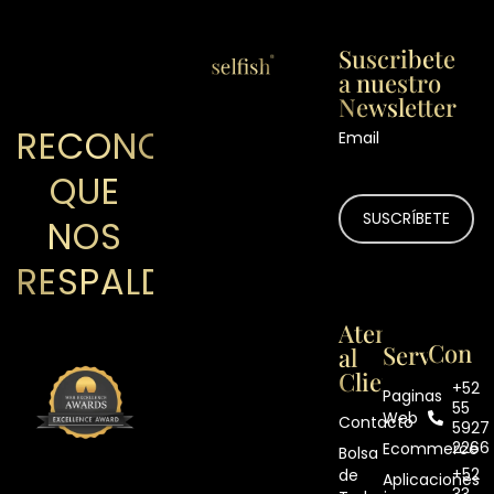
Suscribete
a nuestro
Newsletter
RECONOCIMIENTOS
Email
QUE
NOS
RESPALDAN
Atención
Contá
Servicios
al
Cliente
+52
Paginas
55
Web
Contacto
5927
2266
Ecommerce
Bolsa
+52
de
Aplicaciones