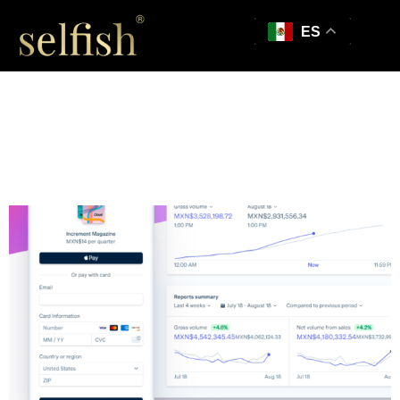
ES
Requerimiento de
información para
integración de Stripe