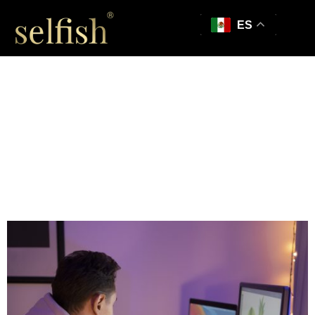
ES
Los 10 principios
fundamentales de
UX que todo
diseñador debe
conocer.