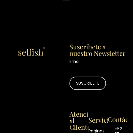
Suscribete a
nuestro Newsletter
Email
Atención
Contáct
Servicios
al
Cliente
+52
Paginas