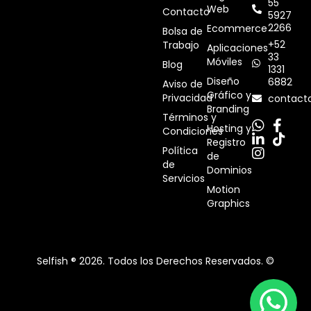
55
Web
Contacto
5927
2266
Ecommerce
Bolsa de
+52
Trabajo
Aplicaciones
33
Móviles
Blog
1331
Diseño
6882
Aviso de
Gráfico y
Privacidad
contact
Branding
Términos y
Hosting y
Condiciones
Registro
Política
de
de
Dominios
Servicios
Motion
Graphics
Selfish ® 2026. Todos los Derechos Reservados. ©