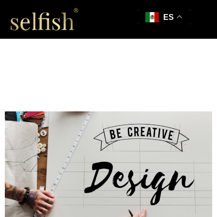
ES
15 Mejores fuentes
futuristas para
diseñadores