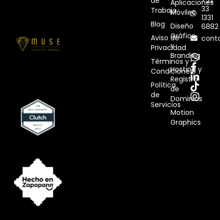
+52
de
Aplicaciones
33
Trabajo
Móviles
1331
Blog
Diseño
6882
Gráfico
Aviso de
cont
y
Privacidad
Branding
Términos y
Hosting y
Condiciones
Registro
Política
de
de
Dominios
Servicios
Motion
Graphics