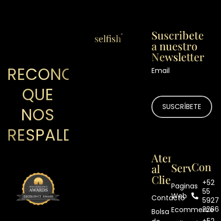
Suscribete
a nuestro
Newsletter
RECONOCIMIENTOS
Email
QUE
NOS
RESPALDAN
Atención
Contá
Servicios
al
Cliente
+52
Paginas
55
Web
Contacto
5927
2266
Ecommerce
Bolsa