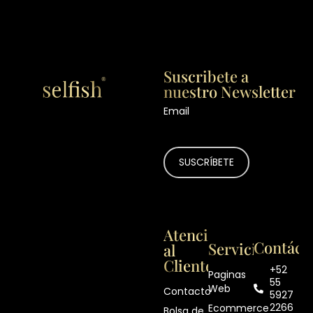
Suscribete a
nuestro Newsletter
Email
Atención
Contáct
Servicios
al
Cliente
+52
Paginas
55
Web
Contacto
5927
2266
Ecommerce
Bolsa de