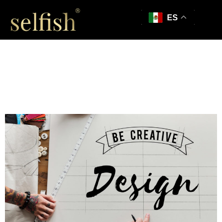
ES
15 Mejores fuentes
futuristas para
diseñadores