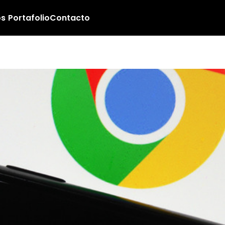
os
Portafolio
Contacto
á Gemini a Chrome