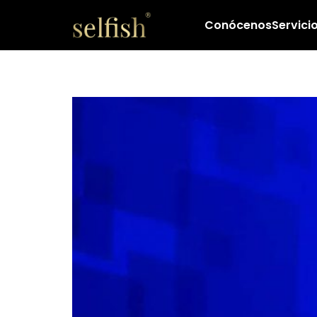
Conócenos
Servici
7 consejos para 