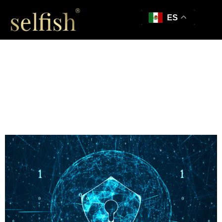
ES
Aumenta tu
seguridad en
Internet y evita que
te hackeen