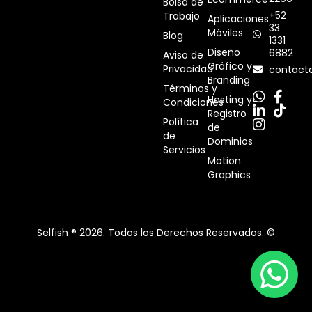
Bolsa de
+52
Trabajo
Aplicaciones
33
Móviles
Blog
1331
Diseño
6882
Aviso de
Gráfico y
Privacidad
contact
Branding
Términos y
Hosting y
Condiciones
Registro
Política
de
de
Dominios
Servicios
Motion
Graphics
Selfish ® 2026. Todos los Derechos Reservados. ©