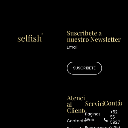
Suscribete a
nuestro Newsletter
Email
Atención
Contáct
Servicios
al
Cliente
+52
Paginas
55
Web
Contacto
5927
2266
Ecommerce