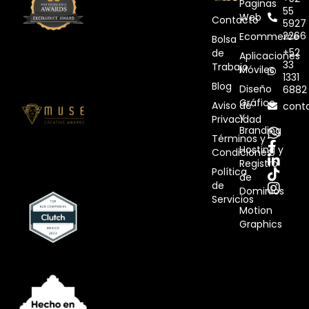
Paginas
55
Web
Contacto
5927
2266
Ecommerce
Bolsa
+52
de
Aplicaciones
33
Trabajo
Móviles
1331
Blog
Diseño
6882
Gráfico
Aviso de
cont
y
Privacidad
Branding
Términos y
Hosting y
Condiciones
Registro
Política
de
de
Dominios
Servicios
Motion
Graphics