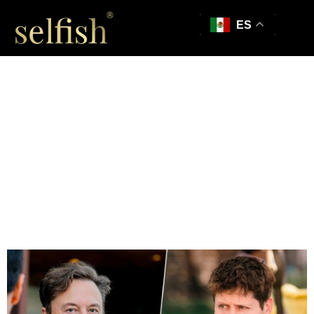
ES
Sam Altman
lanzaría una startup
de chips cerebrales
para rivalizar y
competir con
Neuralink de Musk