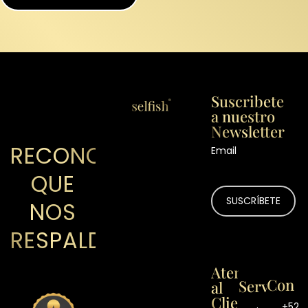
Suscribete
a nuestro
Newsletter
RECONOCIMIENTOS
Email
QUE
NOS
RESPALDAN
Atención
Contá
Servicios
al
Cliente
+52