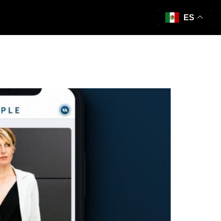
ES
ra redes