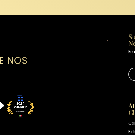
Su
Ne
Ema
E NOS
At
Cl
Co
Bol