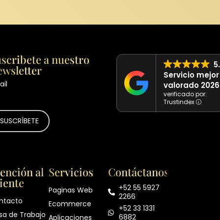
scribete a nuestro
5
wsletter
Servicio mejor
il
valorado 2026
verificado por:
Trustindex
ención al
Servicios
Contáctanos
iente
+52 55 5927
Paginas Web
2266
ntacto
Ecommerce
+52 33 1331
sa de Trabajo
6882
Aplicaciones