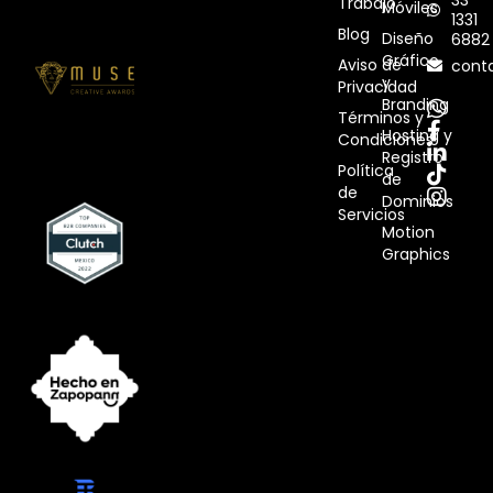
33
Trabajo
Móviles
1331
Blog
Diseño
6882
Gráfico
Aviso de
cont
y
Privacidad
Branding
Términos y
Hosting y
Condiciones
Registro
Política
de
de
Dominios
Servicios
Motion
Graphics