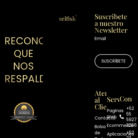
Suscribete
a nuestro
Newsletter
RECONOCIMIENTOS
Email
QUE
NOS
RESPALDAN
Atención
Contá
Servicios
al
Cliente
+52
Paginas
55
Web
Contacto
5927
2266
Ecommerce
Bolsa
+52
de
Aplicaciones