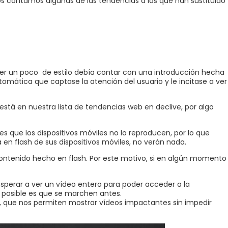
os contamos algunas de las tendencias a las que han sustituido
er un poco de estilo debía contar con una introducción hecha
tomática que captase la atención del usuario y le incitase a ver
está en nuestra lista de tendencias web en declive, por algo
s que los dispositivos móviles no lo reproducen, por lo que
n flash de sus dispositivos móviles, no verán nada.
ontenido hecho en flash. Por este motivo, si en algún momento
 esperar a ver un vídeo entero para poder acceder a la
s posible es que se marchen antes.
, que nos permiten mostrar vídeos impactantes sin impedir