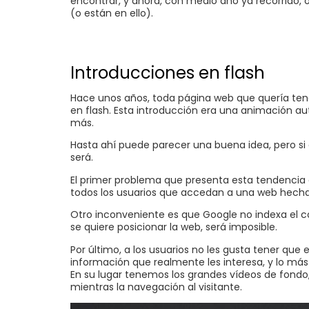
encontrar, y ahora, con medio año ya recorrido, 
(o están en ello).
Introducciones en flash
Hace unos años, toda página web que quería ten
en flash. Esta introducción era una animación au
más.
Hasta ahí puede parecer una buena idea, pero si 
será.
El primer problema que presenta esta tendencia e
todos los usuarios que accedan a una web hecha e
Otro inconveniente es que Google no indexa el c
se quiere posicionar la web, será imposible.
Por último, a los usuarios no les gusta tener que
información que realmente les interesa, y lo má
En su lugar tenemos los grandes vídeos de fondo
mientras la navegación al visitante.