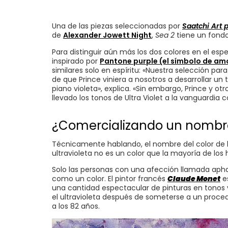
Una de las piezas seleccionadas por
Saatchi Art 
de
Alexander Jowett Night
,
Sea 2
tiene un fondo 
Para distinguir aún más los dos colores en el esp
inspirado por
Pantone purple (el símbolo de am
similares solo en espíritu: «Nuestra selección pa
de que Prince viniera a nosotros a desarrollar u
piano violeta», explica. «Sin embargo, Prince y o
llevado los tonos de Ultra Violet a la vanguardia 
¿Comercializando un nombr
Técnicamente hablando, el nombre del color de l
ultravioleta no es un color que la mayoría de lo
Solo las personas con una afección llamada aphaki
como un color. El pintor francés
Claude Monet
es
una cantidad espectacular de pinturas en tonos v
el ultravioleta después de someterse a un procedi
a los 82 años.