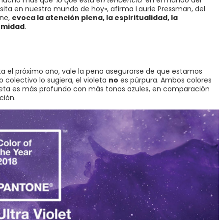
r mucho más que ‘
lo que está en tendencia
‘ en el mundo del
esita en nuestro mundo de hoy», afirma Laurie Pressman, del
one,
evoca la atención plena, la espiritualidad, la
ormidad
.
a el próximo año, vale la pena asegurarse de que estamos
colectivo lo sugiera, el violeta
no
es púrpura. Ambos colores
violeta es más profundo con más tonos azules, en comparación
ción.