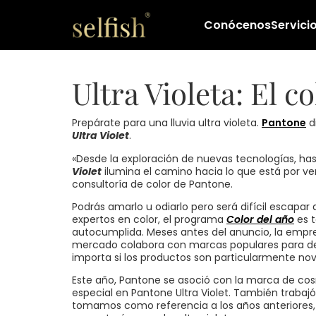
Conócenos
Servici
Ultra Violeta: El c
Prepárate para una lluvia ultra violeta.
Pantone
d
Ultra Violet
.
«Desde la exploración de nuevas tecnologías, hasta 
Violet
ilumina el camino hacia lo que está por ven
consultoría de color de Pantone.
Podrás amarlo u odiarlo pero será difícil escapar 
expertos en color, el programa
Color del año
es t
autocumplida. Meses antes del anuncio, la empr
mercado colabora con marcas populares para de
importa si los productos son particularmente nov
Este año, Pantone se asoció con la marca de c
especial en Pantone Ultra Violet. También trabaj
tomamos como referencia a los años anteriores, ta