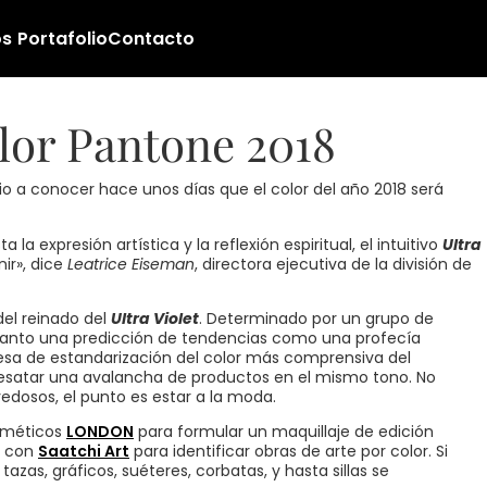
os
Portafolio
Contacto
olor Pantone 2018
io a conocer hace unos días que el color del año 2018 será
la expresión artística y la reflexión espiritual, el intuitivo
Ultra
ir», dice
Leatrice Eiseman
, directora ejecutiva de la división de
del reinado del
Ultra Violet
. Determinado por un grupo de
anto una predicción de tendencias como una profecía
esa de estandarización del color más comprensiva del
satar una avalancha de productos en el mismo tono. No
edosos, el punto es estar a la moda.
osméticos
LONDON
para formular un maquillaje de edición
ó con
Saatchi Art
para identificar obras de arte por color. Si
zas, gráficos, suéteres, corbatas, y hasta sillas se