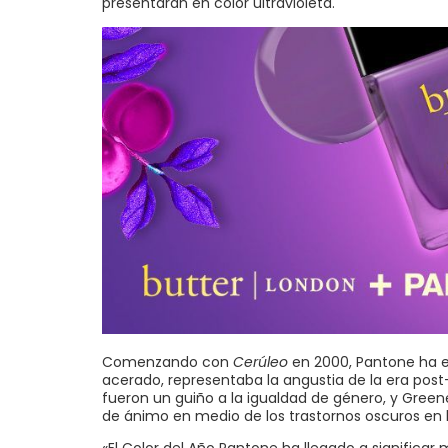
presentarán en color ultravioleta.
Comenzando con
Cerúleo
en 2000, Pantone ha est
acerado, representaba la angustia de la era post-
fueron un guiño a la igualdad de género, y Green
de ánimo en medio de los trastornos oscuros en l