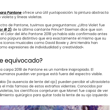
para Pantone
ofrece una útil yuxtaposición: la pintura abstracta
violeta y líneas violetas.
ectro de Pantone, tuvimos que preguntarnos: ¿Ultra Violet fue
or # 2)
de la última cantante Prince? Eiseman dice que son
ra el Color del Año Pantone 2018 ya había sido confirmada antes
n tono púrpura distintivo que era exactamente el mismo que su
tros iconos musicales como David Bowie y Jimi Hendrix han
como expresiones de individualidad y creatividad».
e equivocado?
a carpa 2018 de Pantone es un nombre inapropiado. El
s humanos puedan ver porque está fuera del espectro visible.
a (la ausencia de lente del ojo) pueden percibir el ultravioleta
 el más famoso de estos extraños videntes. Conocidos por
ioletas, los científicos conjeturan que Monet fue capaz de ver
miento quirúrgico para quitar toda la lente de su ojo izquierdo