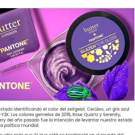
ado identificando el color del zeitgeist. Cerúleo, un gris azul
Y2K. Los colores gemelos de 2016, Rose Quartz y Serenity,
ery del año pasado fue la intención de levantar nuestro estado
a política mundial.