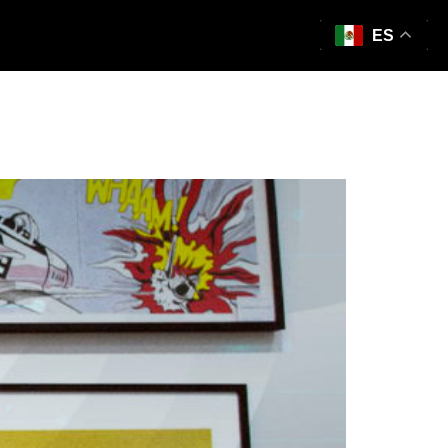
ES
enticidad» que