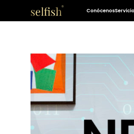
Conócenos
Servici
¿Qué es un NFT?, 
mueve millones 