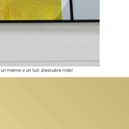
co, un meme o un tuit. ¡Descubre más!