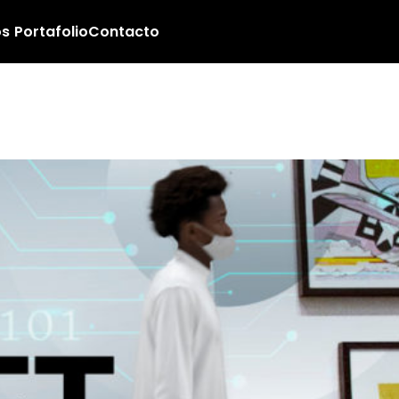
os
Portafolio
Contacto
el «certificado de aut
de dólares