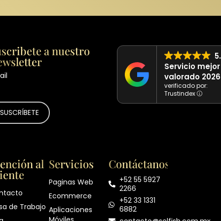
scribete a nuestro
5
wsletter
Servicio mejor
il
valorado 2026
verificado por:
Trustindex
ención al
Servicios
Contáctanos
iente
+52 55 5927
Paginas Web
2266
ntacto
Ecommerce
+52 33 1331
sa de Trabajo
6882
Aplicaciones
Móviles
g
contacto@selfish.com.mx