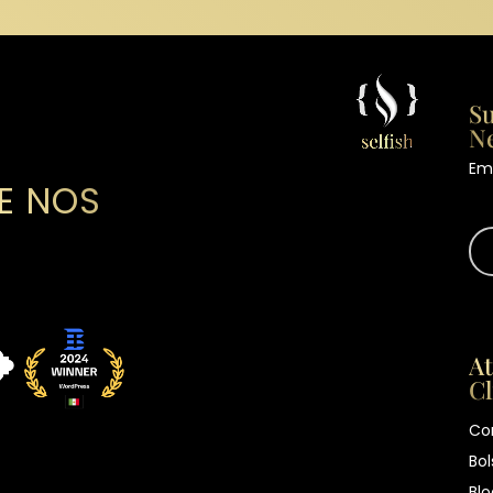
Su
Ne
Ema
E NOS
At
Cl
Co
Bol
Blo