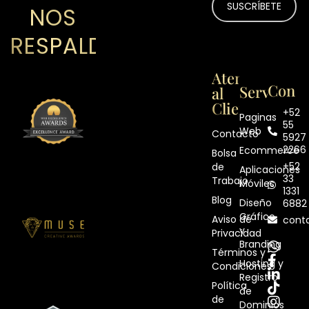
NOS
RESPALDAN
Atención
Contá
Servicios
al
Cliente
+52
Paginas
55
Web
Contacto
5927
2266
Ecommerce
Bolsa
+52
de
Aplicaciones
33
Trabajo
Móviles
1331
Blog
Diseño
6882
Gráfico
Aviso de
cont
y
Privacidad
Branding
Términos y
Hosting y
Condiciones
Registro
Política
de
de
Dominios