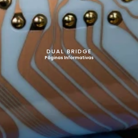
D
U
A
L
B
R
I
D
G
E
Páginas Informativas