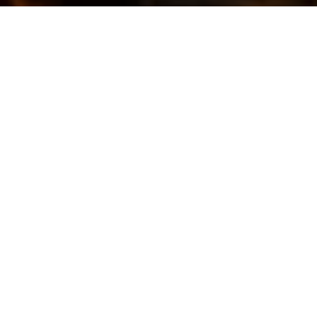
N
A
T
M
A
C
Páginas Corporativas