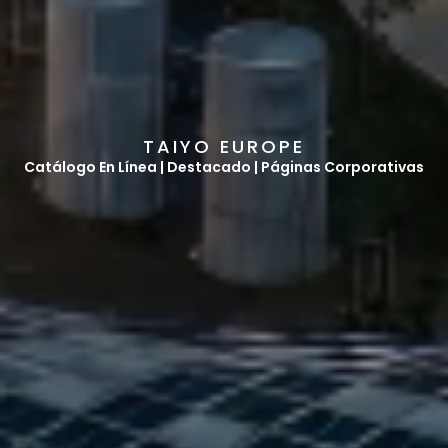
T
A
I
Y
O
E
U
R
O
P
E
Catálogo En Línea | Destacado | Páginas Corporativas