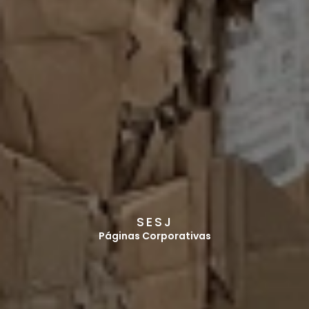
S
E
S
J
Páginas Corporativas