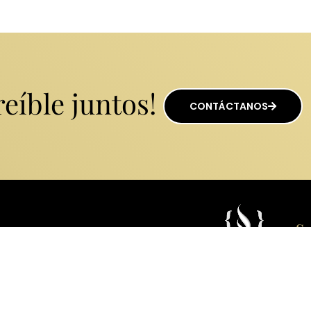
eíble juntos!
CONTÁCTANOS
Su
Ne
Ema
E NOS