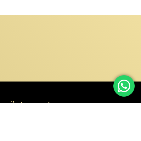
scribete a nuestro
wsletter
il