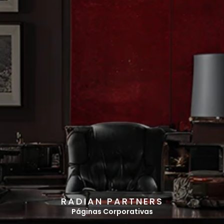
R
A
D
I
A
N
P
A
R
T
N
E
R
S
Páginas Corporativas