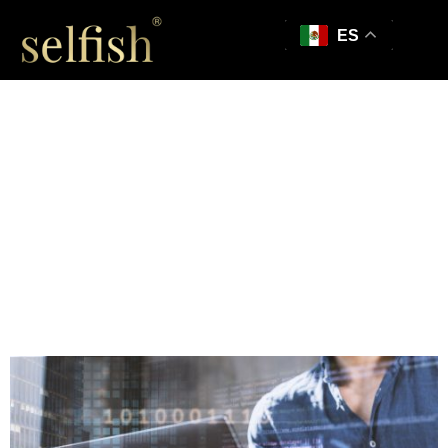
ES
La IA está
revolucionando las
pruebas de usuario
en 2025, y
honestamente, ya es
hora