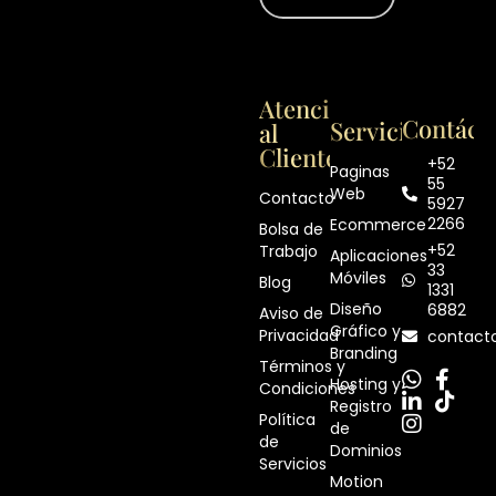
Atención
Contáct
Servicios
al
Cliente
+52
Paginas
55
Web
Contacto
5927
2266
Ecommerce
Bolsa de
+52
Trabajo
Aplicaciones
33
Móviles
Blog
1331
Diseño
6882
Aviso de
Gráfico y
Privacidad
contact
Branding
Términos y
Hosting y
Condiciones
Registro
Política
de
de
Dominios
Servicios
Motion