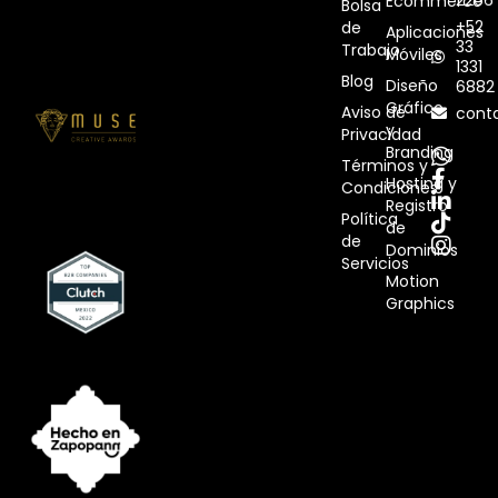
2266
Ecommerce
Bolsa
+52
de
Aplicaciones
33
Trabajo
Móviles
1331
Blog
Diseño
6882
Gráfico
Aviso de
cont
y
Privacidad
Branding
Términos y
Hosting y
Condiciones
Registro
Política
de
de
Dominios
Servicios
Motion
Graphics