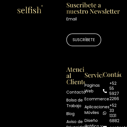
Suscribete a
nuestro Newsletter
Email
Atención
Contáct
Servicios
al
Cliente
+52
Paginas
55
Web
Contacto
5927
2266
Ecommerce
Bolsa de
+52
Trabajo
Aplicaciones
33
Móviles
Blog
1331
Diseño
6882
Aviso de
Gráfico y